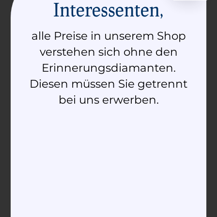
Interessenten,
Anè brancleda
Anè d’Amur
2.090,00
€
–
2.330,00
€
2.610,00
€
–
2.860,00
€
alle Preise in unserem Shop
verstehen sich ohne den
Ausführung wählen
Ausführung wählen
Erinnerungsdiamanten.
Diesen müssen Sie getrennt
bei uns erwerben.
Anè da crusch
Anè da crusch
diamant
2.290,00
€
–
2.380,00
€
2.950,00
€
–
3.090,00
€