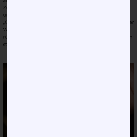
als nachhaltiger Produzent von Schmuck und Uhren.
Zusätzlich verfügen beide Partner über die ergänzende
und freiwillige RJC CoC-Zertifizierung, wobei CoC für
„Chain-of-Custody“ steht und bescheinigt, dass das in der
Wertschöpfungskette verwendete Edelmetall
rückverfolgbar ist und aus verantwortungsvollen Quellen
stammt.