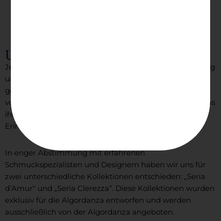
Unser Schmuck
Jeder Erinnerungsdiamant der Algordanza ist einzigartig
und verkörpert individuell die Erinnerung an einen
geliebten Menschen. Daher war es für die Algordanza
von Anfang an wichtig, dass auch das Schmuckstück, das
ihn umgibt, einmalig ist und mit dem
Erinnerungsdiamanten gut harmoniert.
In enger Abstimmung mit erfahrenen
Schmuckspezialisten und Designern haben wir uns für
zwei unterschiedliche Kollektionen entschieden: „Seria
d’Amur“ und „Seria Clerezza“. Diese Kollektionen wurden
exklusiv für die Algordanza entworfen und werden
ausschließlich von der Algordanza angeboten.