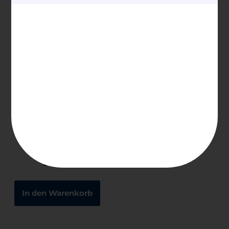
50,00
€
100,00
€
Ausführung wählen
In den Warenkorb
Gravur innen
Text
25,00
€
In den Warenkorb