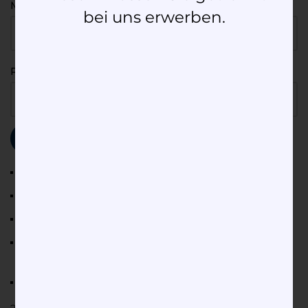
Material
bei uns erwerben.
Ringweite
Zurücksetzen
Legierung: Gold 750
Ringgrößen: 45 bis 74
Diamantschliff: Brillant
Mögliche Diamantgröße:
0,25/0,3/0,4/0,5/0,6/0,7/0,8/0,9/1,0
Pavee-Besatz 7 x 0.005 ct