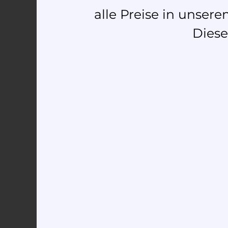
alle Preise in unse
Diese
Anè brancleda
2.090,00
€
–
2.330,00
€
Ausführung wählen
Anè liber
2.290,00
€
–
2.370,00
€