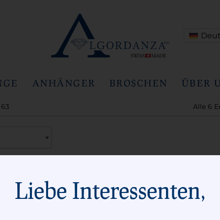
Deu
NGE
ANHÄNGER
BROSCHEN
ÜBER 
 63
Alle 6 
Liebe Interessenten,