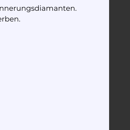
rinnerungsdiamanten.
erben.
Anè da crusch
diamant
2.950,00
€
–
3.090,00
€
Ausführung wählen