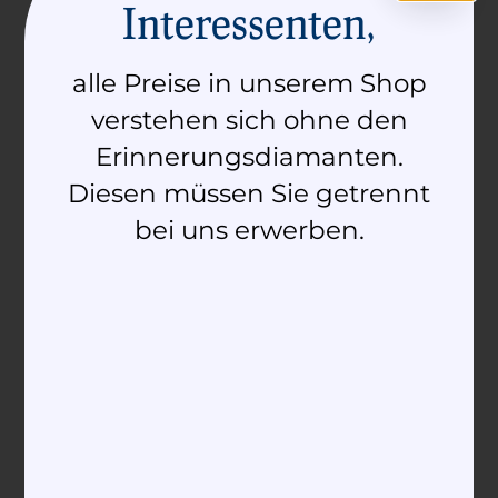
Interessenten,
Anè brancleda
Anè d’Amur
2.090,00
€
–
2.330,00
€
2.610,00
€
–
2.860,00
€
alle Preise in unserem Shop
verstehen sich ohne den
Ausführung wählen
Ausführung wählen
Erinnerungsdiamanten.
Diesen müssen Sie getrennt
bei uns erwerben.
Anè da crusch
Anè da crusch
diamant
2.290,00
€
–
2.380,00
€
2.950,00
€
–
3.090,00
€