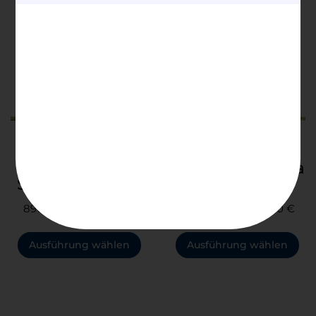
1.530,00
€
–
1.620,00
€
910,00
€
–
990,00
€
Ausführung wählen
Ausführung wählen
Culauna
Culauna d’Ancra
Salamander 1.4
1.7
890,00
€
–
1.250,00
€
1.090,00
€
–
1.190,00
€
Ausführung wählen
Ausführung wählen