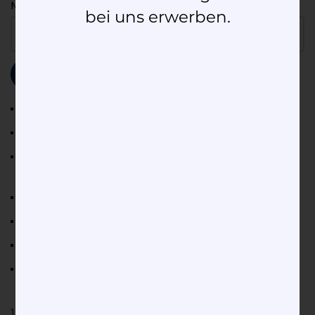
Material
bei uns erwerben.
Zurücksetzen
Legierung: Gold 750
Diamantschliff: Brillant
Mögliche Diamantgröße:
0,25/0,3/0,4/0,5/0,6/0,7/0,8/0,9/1,0
Pavee-Besatz: 2 x 0,015 ct, 1 x 0,010 ct, 1 x 0,005 ct
Höhe (1,0 ct): 14,8 mm
Breite (1,0 ct): 6,5 mm
Anmerkungen: Höhe, Breite und Gewicht sind abhängig
von der Größe des Erinnerungsdiamanten.
1.770,00
€