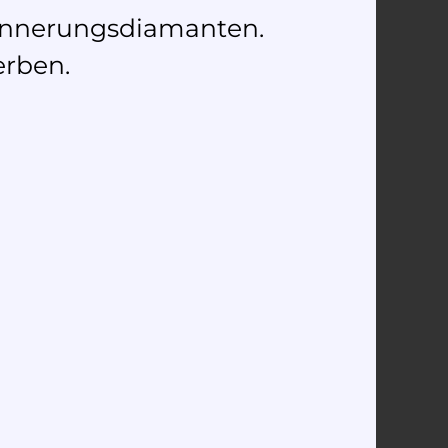
rinnerungsdiamanten.
erben.
Anè da crusch
diamond
2.950,00
€
–
3.090,00
€
Select options