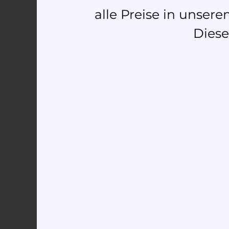
alle Preise in unse
Diese
Anè brancleda
2.090,00
€
–
2.330,00
€
Select options
Anè liber
2.290,00
€
–
2.370,00
€