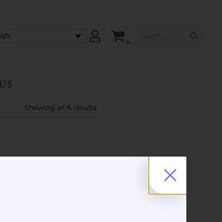
ish
0
US
Showing all 6 results