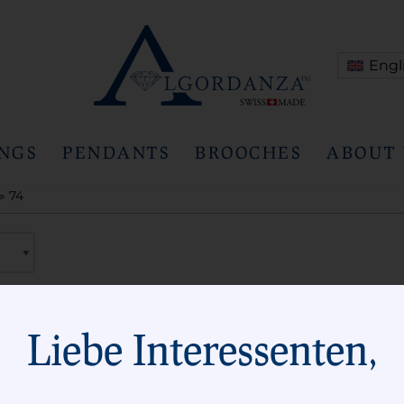
Engl
INGS
PENDANTS
BROOCHES
ABOUT 
» 74
Liebe Interessenten,