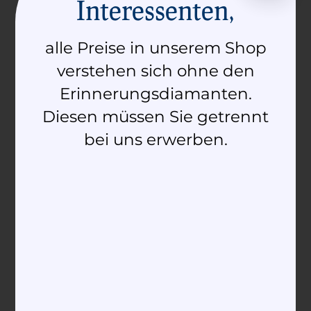
Interessenten,
Anè brancleda
Anè d’Amur
alle Preise in unserem Shop
2.090,00
€
–
2.330,00
€
2.610,00
€
–
2.860,00
€
verstehen sich ohne den
Select options
Select options
Erinnerungsdiamanten.
Diesen müssen Sie getrennt
bei uns erwerben.
Anè da crusch
Anè da crusch
diamond
2.290,00
€
–
2.380,00
€
2.950,00
€
–
3.090,00
€