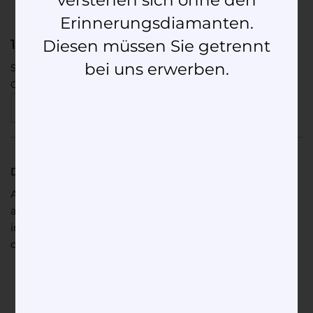
verstehen sich ohne den
Erinnerungsdiamanten.
100,00
€
Diesen müssen Sie getrennt
bei uns erwerben.
SKU:
90003
Category:
Services
Request product
Description
After receiving your order confirmation, please send us
a photo of the fingerprint. You will receive the exact
information about the photo with your order
confirmation.