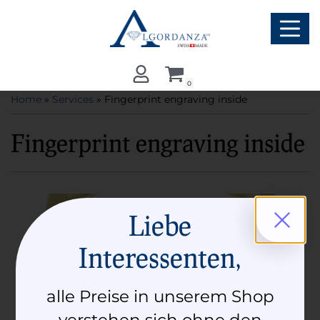
Skip
to
content
0
Home
»
Services
» Fingerprint engraving inside
Fingerprint engraving inside
Liebe
Interessenten,
alle Preise in unserem Shop